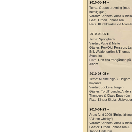
2010-08-14 »
Tema: Öppen provning (med
hemlig gäst)
Värdar: Kenneth, Anita & Biss
Gäst: Urban Johansson
Plats: Klubblokalen vid Nyvall
2010-06-05 »
Tema: Springbank
Värdar: Putte & Matte
Gäster: Per-Olof Persson, La
Erik Waldenström & Thomas
Svenske
Plats: Den fina trädgården på
Alhem
2010-03-05 »
Tema: All time high! / Tidigare
höjdare!
Värdar: Jocke & Jörgen
Gäster: TorUlf Lundin, Anders
Thunberg & Claes Engström
Plats: Kinsta Skola, Ulsbygde
2010-01-23 »
Årets fynd 2009 (Enligt tidnin
"Allt om whisky")
Värdar: Kenneth, Anita & Biss
Gäster: Urban Johansson &
Janne Lindstöm