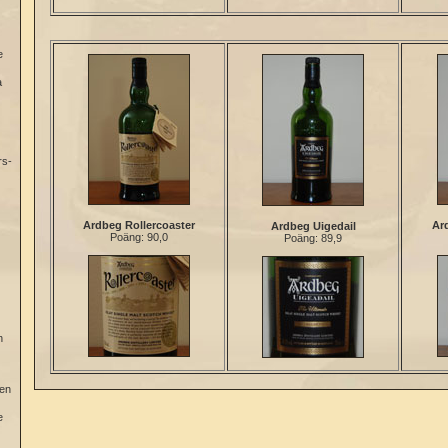
e
a
rs-
Ardbeg Rollercoaster
Ar
Ardbeg Uigedail
Poäng: 90,0
Poäng: 89,9
n
gen
e