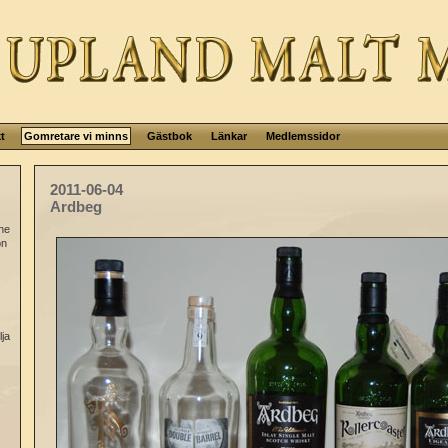
t
Gomretare vi minns
Gästbok
Länkar
Medlemssidor
2011-06-04
Ardbeg
ne
on
ja