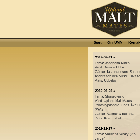
Start
Om UMM
Kontak
2012-02-11 »
Tema: Japanska Nikka
Värd: Bisse o Ubbe
Gäster: Ia Johansson, Susan
Andersson och Micke Erikss
Plats: Ubbebo
2012-01-21 »
Tema: Storprovning
Värd: Upland Malt Mates
Provningsledare: Hans-Åke Lil
(WAS)
Gäster: Vänner & bekanta
Plats: Kinsta skola
2011-12-17 »
Tema: Världens Wisky (2:a
varvet)