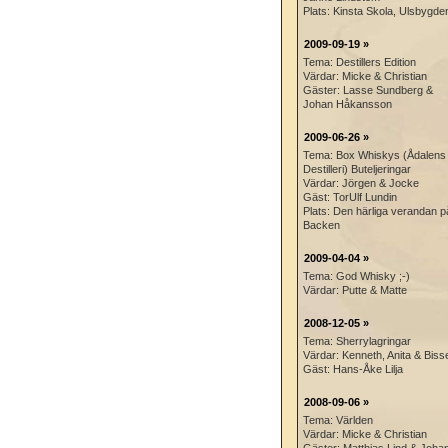
Plats: Kinsta Skola, Ulsbygde
2009-09-19 »
Tema: Destillers Edition
Värdar: Micke & Christian
Gäster: Lasse Sundberg &
Johan Håkansson
2009-06-26 »
Tema: Box Whiskys (Ådalens
Destilleri) Buteljeringar
Värdar: Jörgen & Jocke
Gäst: TorUlf Lundin
Plats: Den härliga verandan p
Backen
2009-04-04 »
Tema: God Whisky ;-)
Värdar: Putte & Matte
2008-12-05 »
Tema: Sherrylagringar
Värdar: Kenneth, Anita & Biss
Gäst: Hans-Åke Lilja
2008-09-06 »
Tema: Världen
Värdar: Micke & Christian