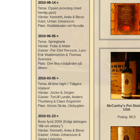
2010-08-14 »
Tema: Öppen provning (med
hemlig gäst)
Värdar: Kenneth, Anita & Bisse
Gäst: Urban Johansson
Plats: Klubblokalen vid Nyvalla
2010-06-05 »
Tema: Springbank
Värdar: Putte & Matte
Gäster: Per-Olof Persson, Lars-
Erik Waldenström & Thomas
Svenske
Plats: Den fina trädgården på
Alhem
2010-03-05 »
Tema: All time high! / Tidigare
höjdare!
Värdar: Jocke & Jörgen
Gäster: TorUlf Lundin, Anders
Thunberg & Claes Engström
Plats: Kinsta Skola, Ulsbygden
McCarthy's Pot Disti
USA
2010-01-23 »
Poäng: 86,5
Årets fynd 2009 (Enligt tidningen
"Allt om whisky")
Värdar: Kenneth, Anita & Bisse
Gäster: Urban Johansson &
Janne Lindstöm