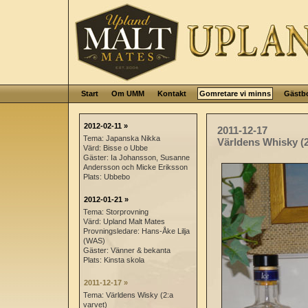
Start
Om UMM
Kontakt
Gomretare vi minns
Gästb
2012-02-11 »
2011-12-17
Tema: Japanska Nikka
Världens Whisky (2
Värd: Bisse o Ubbe
Gäster: Ia Johansson, Susanne
Andersson och Micke Eriksson
Plats: Ubbebo
2012-01-21 »
Tema: Storprovning
Värd: Upland Malt Mates
Provningsledare: Hans-Åke Lilja
(WAS)
Gäster: Vänner & bekanta
Plats: Kinsta skola
2011-12-17 »
Tema: Världens Wisky (2:a
varvet)